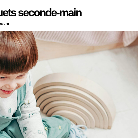
uets seconde-main
uvrir