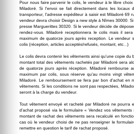
Pour nous faire parvenir le colis, le vendeur à le libre choi
Miladoré. Si l'envoi se fait directement dans les locaux
transporteur, l'adresse expéditeur à saisir est Miladoré 69 r
vendeur devra choisir Design a new style à Nîmes 30000. Si l'
presse Marguerittes 30320. Si le vendeur décide de déposer 
rendez-vous. Miladoré receptionnera le colis mais il sera 
maximum de quatorze jours après reception. Le vendeur s
colis (réception, articles acceptés/refusés, montant, etc...)
Le colis devra contenir les vêtements ainsi qu'une copie du
montant total des vêtements rachetés par Miladoré sera al
de quatorze jours après réception. Miladoré rembourse au
maximum par colis, sous réserve qu'au moins vingt vêteme
Miladoré. Le remboursement se fera par bon d'achat en 
vêtements. Si les conditions ne sont pas respectées, Milado
seront à la charge du vendeur.
Tout vêtement envoyé et racheté par Miladoré ne pourra e
d’achat proposé via le formulaire « Vendez vos vêtements » 
montant de rachat des vêtements sera recalculé en fonctio
cas où le vendeur choisi de ne pas renseigner le formulair
remettre en question le tarif de rachat proposé.