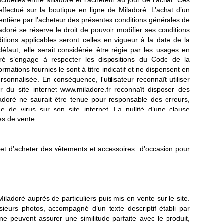
actuelles entre Miladoré et l’acheteur au jour de l’achat. Ces
effectué sur la boutique en ligne de Miladoré. L’achat d’un
t entière par l’acheteur des présentes conditions générales de
doré se réserve le droit de pouvoir modifier ses conditions
ions applicables seront celles en vigueur à la date de la
éfaut, elle serait considérée être régie par les usages en
ré s’engage à respecter les dispositions du Code de la
mations fournies le sont à titre indicatif et ne dispensent en
sonnalisée. En conséquence, l'utilisateur reconnaît utiliser
ur du site internet www.miladore.fr reconnaît disposer des
ladoré ne saurait être tenue pour responsable des erreurs,
ce de virus sur son site internet. La nullité d’une clause
es de vente.
 et d’acheter des vêtements et accessoires d’occasion pour
ladoré auprès de particuliers puis mis en vente sur le site.
ieurs photos, accompagné d’un texte descriptif établi par
ne peuvent assurer une similitude parfaite avec le produit,