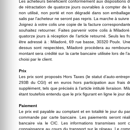
Les acheteurs bénéficient conformément aux dispositions de
de rétractation de quatorze jours ouvrables à compter de 
non utilisé, non porté et non dégradé dans son emballage 
salis par l’acheteur ne seront pas repris. La marche à suivr
Joignez à votre colis une copie de la facture correspondant
souhaitez retourner. Faites parvenir votre colis à Milado
quatorze jours à réception de l'article retourné. Seuls les f
être adressé à : Miladoré, 69 rue basse, 30320 Poulx. Une f
dessus sont respectées, Miladoré procèdera au rembourseme
montant sera crédité sur la carte bancaire utilisée lors de 
choisi par le client.
Prix
Les prix sont proposés Hors Taxes (le statut d’auto-entrepr
293B du CGI) et en euros hors participation aux frais de 
supplément, tels que précisés à l’article intitulé livraison. M
étant toutefois entendu que le prix figurant en ligne le jour 
Paiement
Le prix est payable au comptant et en totalité le jour du 
commande par carte bancaire. Les paiements seront réali
bancaire via le CIC. Les informations transmises sont c
connaissance au cours du transport sur le réseau. Le compt