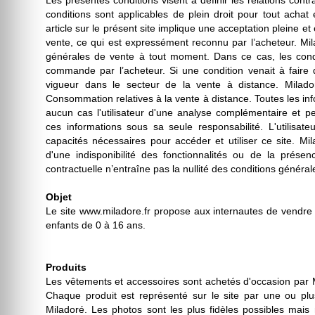
Les présentes conditions visent à définir les relations contr
conditions sont applicables de plein droit pour tout achat 
article sur le présent site implique une acceptation pleine e
vente, ce qui est expressément reconnu par l’acheteur. Mila
générales de vente à tout moment. Dans ce cas, les condit
commande par l’acheteur. Si une condition venait à faire d
vigueur dans le secteur de la vente à distance. Milado
Consommation relatives à la vente à distance. Toutes les infor
aucun cas l'utilisateur d'une analyse complémentaire et per
ces informations sous sa seule responsabilité. L'utilisate
capacités nécessaires pour accéder et utiliser ce site. Mi
d'une indisponibilité des fonctionnalités ou de la présen
contractuelle n’entraîne pas la nullité des conditions général
Objet
Le site www.miladore.fr propose aux internautes de vendre
enfants de 0 à 16 ans.
Produits
Les vêtements et accessoires sont achetés d'occasion par Mi
Chaque produit est représenté sur le site par une ou plus
Miladoré. Les photos sont les plus fidèles possibles mais 