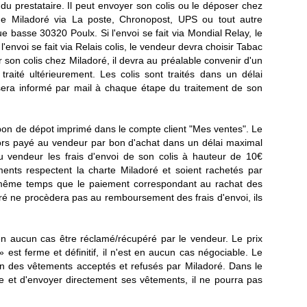
x du prestataire. Il peut envoyer son colis ou le déposer chez
 de Miladoré via La poste, Chronopost, UPS ou tout autre
ue basse 30320 Poulx. Si l'envoi se fait via Mondial Relay, le
envoi se fait via Relais colis, le vendeur devra choisir Tabac
son colis chez Miladoré, il devra au préalable convenir d'un
traité ultérieurement. Les colis sont traités dans un délai
era informé par mail à chaque étape du traitement de son
 bon de dépot imprimé dans le compte client "Mes ventes".
Le
ors payé au vendeur par bon d'achat dans un délai maximal
 vendeur les frais d'envoi de son colis à hauteur de 10€
nts respectent la charte Miladoré et soient rachetés par
même temps que le paiement correspondant au rachat des
ré ne procèdera pas au remboursement des frais d'envoi, ils
n aucun cas être réclamé/récupéré par le vendeur. Le prix
est ferme et définitif, il n'est en aucun cas négociable. Le
n des vêtements acceptés et refusés par Miladoré. Dans le
e et d'envoyer directement ses vêtements, il ne pourra pas