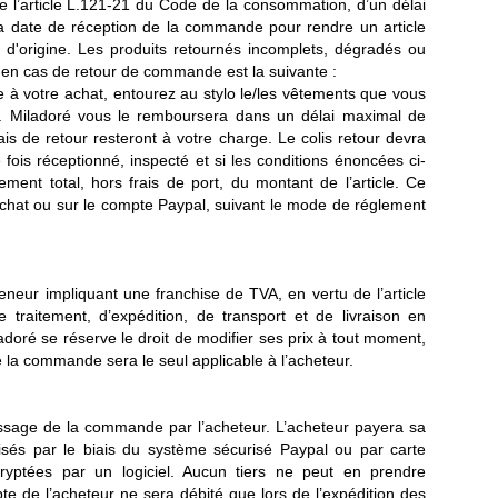
 l’article L.121-21 du Code de la consommation, d’un délai
la date de réception de la commande pour rendre un article
d'origine. Les produits retournés incomplets, dégradés ou
e en cas de retour de commande est la suivante :
e à votre achat, entourez au stylo le/les vêtements que vous
ré. Miladoré vous le remboursera dans un délai maximal de
rais de retour resteront à votre charge. Le colis retour devra
ois réceptionné, inspecté et si les conditions énoncées ci-
nt total, hors frais de port, du montant de l’article. Ce
l’achat ou sur le compte Paypal, suivant le mode de réglement
eneur impliquant une franchise de TVA, en vertu de l’article
traitement, d’expédition, de transport et de livraison en
iladoré se réserve le droit de modifier ses prix à tout moment,
de la commande sera le seul applicable à l’acheteur.
passage de la commande par l’acheteur. L’acheteur payera sa
sés par le biais du système sécurisé Paypal ou par carte
ryptées par un logiciel. Aucun tiers ne peut en prendre
e de l’acheteur ne sera débité que lors de l’expédition des